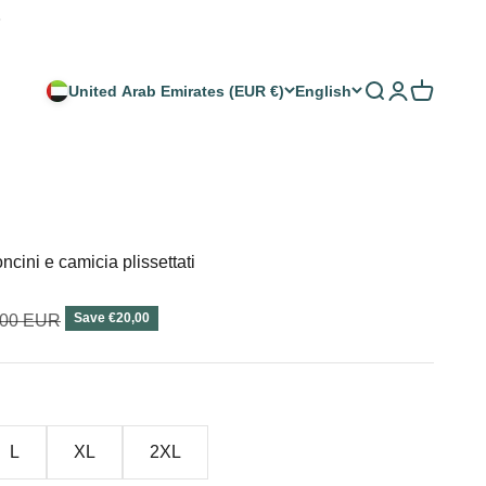
SEARCH
LOGIN
CART
United Arab Emirates (EUR €)
English
cini e camicia plissettati
lar price
Save €20,00
,00 EUR
L
XL
2XL