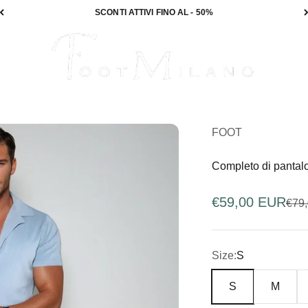
SCONTI ATTIVI FINO AL - 50%
FOOT
FOOT
Completo di pantalon
Sale price
€59,00 EUR
Regu
€79
Size:
S
S
M